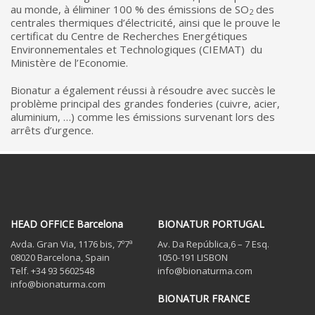
au monde, à éliminer 100 % des émissions de SO
des
2
centrales thermiques d’électricité, ainsi que le prouve le
certificat du Centre de Recherches Energétiques
Environnementales et Technologiques (CIEMAT) du
Ministère de l’Economie.
Bionatur a également réussi à résoudre avec succès le
problème principal des grandes fonderies (cuivre, acier,
aluminium, …) comme les émissions survenant lors des
arrêts d’urgence.
HEAD OFFICE Barcelona
BIONATUR PORTUGAL
Avda. Gran Via, 1176 bis, 7º7ª
Av. Da República,6 – 7 Esq.
08020 Barcelona, Spain
1050-191 LISBON
Telf. +34 93 5602548
info@bionaturma.com
info@bionaturma.com
BIONATUR FRANCE