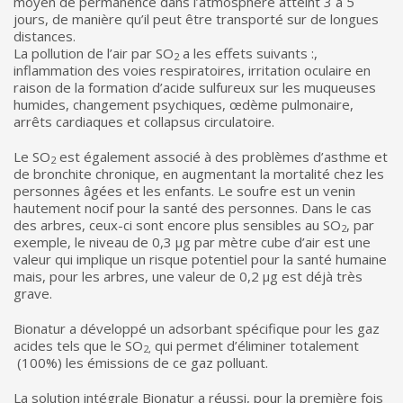
moyen de permanence dans l’atmosphère atteint 3 à 5
jours, de manière qu’il peut être transporté sur de longues
distances.
La pollution de l’air par SO
a les effets suivants :,
2
inflammation des voies respiratoires, irritation oculaire en
raison de la formation d’acide sulfureux sur les muqueuses
humides, changement psychiques, œdème pulmonaire,
arrêts cardiaques et collapsus circulatoire.
Le SO
est également associé à des problèmes d’asthme et
2
de bronchite chronique, en augmentant la mortalité chez les
personnes âgées et les enfants. Le soufre est un venin
hautement nocif pour la santé des personnes. Dans le cas
des arbres, ceux-ci sont encore plus sensibles au SO
, par
2
exemple, le niveau de 0,3 µg par mètre cube d’air est une
valeur qui implique un risque potentiel pour la santé humaine
mais, pour les arbres, une valeur de 0,2 µg est déjà très
grave.
Bionatur a développé un adsorbant spécifique pour les gaz
acides tels que le SO
qui permet d’éliminer totalement
2,
(100%) les émissions de ce gaz polluant.
La solution intégrale Bionatur a réussi, pour la première fois