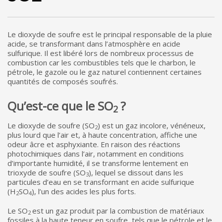
Le dioxyde de soufre est le principal responsable de la pluie
acide, se transformant dans l’atmosphère en acide
sulfurique. Il est libéré lors de nombreux processus de
combustion car les combustibles tels que le charbon, le
pétrole, le gazole ou le gaz naturel contiennent certaines
quantités de composés soufrés.
Qu’est-ce que le SO
?
2
Le dioxyde de soufre (SO
) est un gaz incolore, vénéneux,
2
plus lourd que l’air et, à haute concentration, affiche une
odeur âcre et asphyxiante. En raison des réactions
photochimiques dans l’air, notamment en conditions
d’importante humidité, il se transforme lentement en
trioxyde de soufre (SO
), lequel se dissout dans les
3
particules d’eau en se transformant en acide sulfurique
(H
SO
), l’un des acides les plus forts.
2
4
Le SO
est un gaz produit par la combustion de matériaux
2
fossiles à la haute teneur en soufre, tels que le pétrole et le