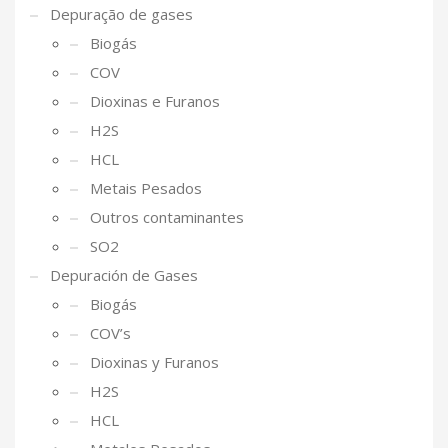
Depuração de gases
Biogás
COV
Dioxinas e Furanos
H2S
HCL
Metais Pesados
Outros contaminantes
SO2
Depuración de Gases
Biogás
COV’s
Dioxinas y Furanos
H2S
HCL