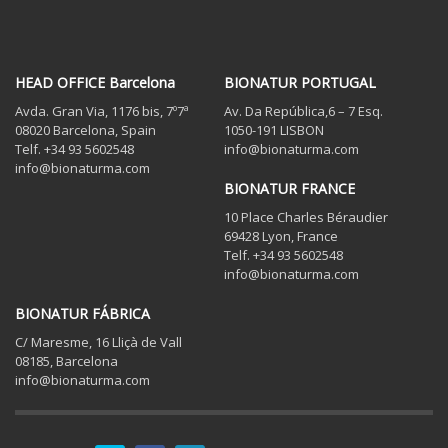
HEAD OFFICE Barcelona
BIONATUR PORTUGAL
Avda. Gran Via, 1176 bis, 7º7ª
Av. Da República,6 – 7 Esq.
08020 Barcelona, Spain
1050-191 LISBON
Telf. +34 93 5602548
info@bionaturma.com
info@bionaturma.com
BIONATUR FRANCE
10 Place Charles Béraudier
69428 Lyon, France
Telf. +34 93 5602548
info@bionaturma.com
BIONATUR FÁBRICA
C/ Maresme, 16 Lliçà de Vall
08185, Barcelona
info@bionaturma.com