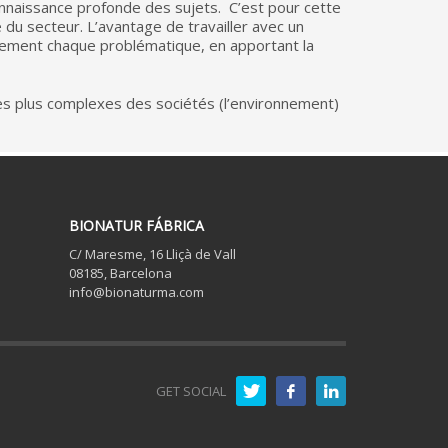
connaissance profonde des sujets. C’est pour cette
 du secteur. L’avantage de travailler avec un
aitement chaque problématique, en apportant la
les plus complexes des sociétés (l’environnement)
BIONATUR FÁBRICA
C/ Maresme, 16 Lliçà de Vall
08185, Barcelona
info@bionaturma.com
GET SOCIAL