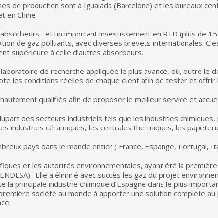
ignes de production sont à Igualada (Barcelone) et les bureaux c
t en Chine.
et absorbeurs, et un important investissement en R+D (plus de 15
ation de gaz polluants, avec diverses brevets internationales. C’e
nt supérieure à celle d’autres absorbeurs.
laboratoire de recherche appliquée le plus avancé, où, outre l
te les conditions réelles de chaque client afin de tester et offrir 
utement qualifiés afin de proposer le meilleur service et accuei
plupart des secteurs industriels tels que les industries chimique
les industries céramiques, les centrales thermiques, les papeter
reux pays dans le monde entier ( France, Espange, Portugal, Ital
tifiques et les autorités environnementales, ayant été la premièr
ENDESA). Elle a éliminé avec succès les gaz du projet environnem
été la principale industrie chimique d’Espagne dans le plus import
a première société au monde à apporter une solution complète au
nce.