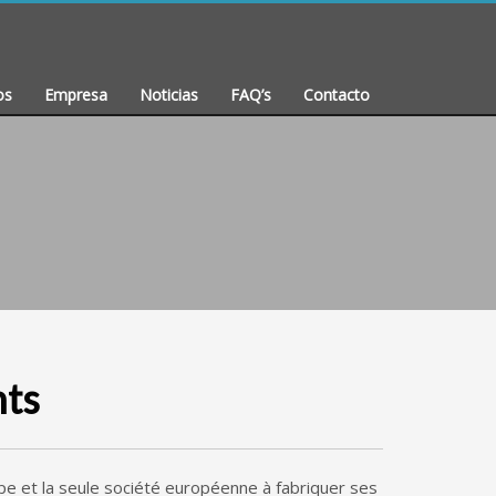
os
Empresa
Noticias
FAQ’s
Contacto
nts
ope et la seule société européenne à fabriquer ses