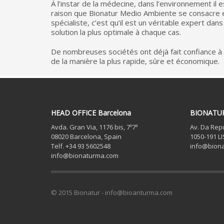
À l’instar de la médecine, dans l’environnement il
raison que Bionatur Medio Ambiente se consacre exc
spécialiste, c’est qu’il est un véritable expert 
solution la plus optimale à chaque cas.
De nombreuses sociétés ont déjà fait confiance à 
de la manière la plus rapide, sûre et économique.
HEAD OFFICE Barcelona
BIONATU
Avda. Gran Via, 1176 bis, 7º7ª
Av. Da Repú
08020 Barcelona, Spain
1050-191 L
Telf. +34 93 5602548
info@bion
info@bionaturma.com
© 2015 Bionatur - info@bioanturma.com