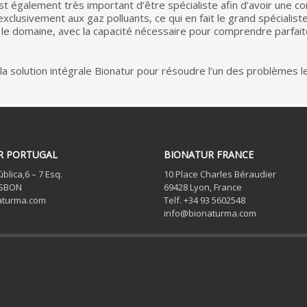
 est également très important d’être spécialiste afin d’avoir une 
lusivement aux gaz polluants, ce qui en fait le grand spécialiste
dans le domaine, avec la capacité nécessaire pour comprendre parf
la solution intégrale Bionatur pour résoudre l’un des problèmes 
R PORTUGAL
BIONATUR FRANCE
blica,6 – 7 Esq.
10 Place Charles Béraudier
ISBON
69428 Lyon, France
aturma.com
Telf. +34 93 5602548
info@bionaturma.com