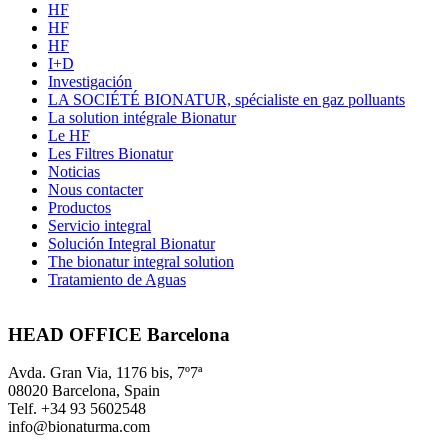
HF
HF
HF
I+D
Investigación
LA SOCIÉTÉ BIONATUR, spécialiste en gaz polluants
La solution intégrale Bionatur
Le HF
Les Filtres Bionatur
Noticias
Nous contacter
Productos
Servicio integral
Solución Integral Bionatur
The bionatur integral solution
Tratamiento de Aguas
HEAD OFFICE Barcelona
Avda. Gran Via, 1176 bis, 7º7ª
08020 Barcelona, Spain
Telf. +34 93 5602548
info@bionaturma.com