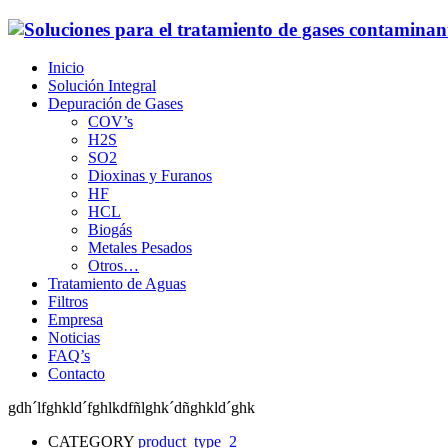
Inicio
Solución Integral
Depuración de Gases
COV’s
H2S
SO2
Dioxinas y Furanos
HF
HCL
Biogás
Metales Pesados
Otros…
Tratamiento de Aguas
Filtros
Empresa
Noticias
FAQ’s
Contacto
gdh´lfghkld´fghlkdfñlghk´dñghkld´ghk
CATEGORY
product_type_2