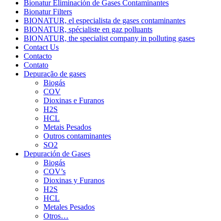
Bionatur Eliminación de Gases Contaminantes
Bionatur Filters
BIONATUR, el especialista de gases contaminantes
BIONATUR, spécialiste en gaz polluants
BIONATUR, the specialist company in polluting gases
Contact Us
Contacto
Contato
Depuração de gases
Biogás
COV
Dioxinas e Furanos
H2S
HCL
Metais Pesados
Outros contaminantes
SO2
Depuración de Gases
Biogás
COV’s
Dioxinas y Furanos
H2S
HCL
Metales Pesados
Otros…