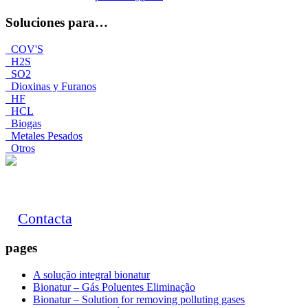
Soluciones para…
COV'S
H2S
SO2
Dioxinas y Furanos
HF
HCL
Biogas
Metales Pesados
Otros
Contacta
pages
A solução integral bionatur
Bionatur – Gás Poluentes Eliminação
Bionatur – Solution for removing polluting gases