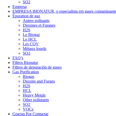
SO2
Empresa
EMPRESA BIONATUR, o especialista em gases contaminante
Épuration de gaz
Autres polluants
Dioxines et Furanes
H2S
Le Biogaz
Le HCL
Les COV
Métaux lourds
SO2
FAQ’s
Filtros Bionatur
Filtros de depuración de gases
Gas Purification
Biogas
Dioxins and Furans
H2S
HCL
Heavy Metals
Other pollutants
SO2
VOCs
Gracias Por Contactar