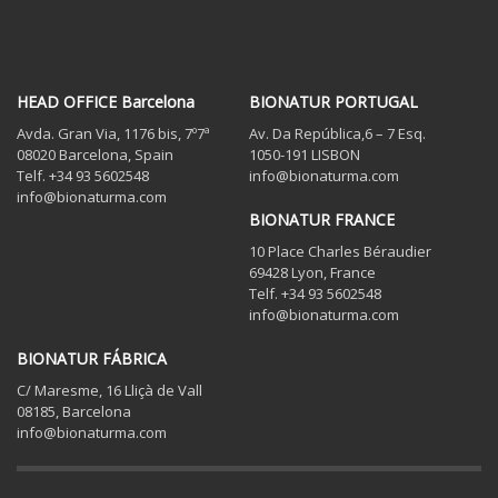
HEAD OFFICE Barcelona
BIONATUR PORTUGAL
Avda. Gran Via, 1176 bis, 7º7ª
Av. Da República,6 – 7 Esq.
08020 Barcelona, Spain
1050-191 LISBON
Telf. +34 93 5602548
info@bionaturma.com
info@bionaturma.com
BIONATUR FRANCE
10 Place Charles Béraudier
69428 Lyon, France
Telf. +34 93 5602548
info@bionaturma.com
BIONATUR FÁBRICA
C/ Maresme, 16 Lliçà de Vall
08185, Barcelona
info@bionaturma.com