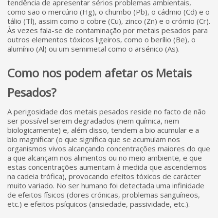
tendência de apresentar sérios problemas ambientais,
como são o mercúrio (Hg), o chumbo (Pb), o cádmio (Cd) e o
tálio (Tl), assim como o cobre (Cu), zinco (Zn) e o crómio (Cr).
Às vezes fala-se de contaminação por metais pesados para
outros elementos tóxicos ligeiros, como o berílio (Be), o
alumínio (Al) ou um semimetal como o arsénico (As).
Como nos podem afetar os Metais
Pesados?
A perigosidade dos metais pesados reside no facto de não
ser possível serem degradados (nem química, nem
biologicamente) e, além disso, tendem a bio acumular e a
bio magnificar (o que significa que se acumulam nos
organismos vivos alcançando concentrações maiores do que
a que alcançam nos alimentos ou no meio ambiente, e que
estas concentrações aumentam à medida que ascendemos
na cadeia trófica), provocando efeitos tóxicos de carácter
muito variado. No ser humano foi detectada uma infinidade
de efeitos físicos (dores crónicas, problemas sanguíneos,
etc.) e efeitos psíquicos (ansiedade, passividade, etc.).