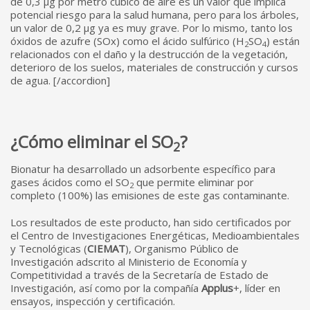
de 0,3 µg por metro cúbico de aire es un valor que implica
potencial riesgo para la salud humana, pero para los árboles,
un valor de 0,2 µg ya es muy grave. Por lo mismo, tanto los
óxidos de azufre (SOx) como el ácido sulfúrico (H
SO
) están
2
4
relacionados con el daño y la destrucción de la vegetación,
deterioro de los suelos, materiales de construcción y cursos
de agua. [/accordion]
¿Cómo eliminar el SO
?
2
Bionatur ha desarrollado un adsorbente específico para
gases ácidos como el SO
que permite eliminar por
2
completo (100%) las emisiones de este gas contaminante.
Los resultados de este producto, han sido certificados por
el Centro de Investigaciones Energéticas, Medioambientales
y Tecnológicas (
CIEMAT
), Organismo Público de
Investigación adscrito al Ministerio de Economía y
Competitividad a través de la Secretaría de Estado de
Investigación, así como por la compañía
Applus
+, líder en
ensayos, inspección y certificación.