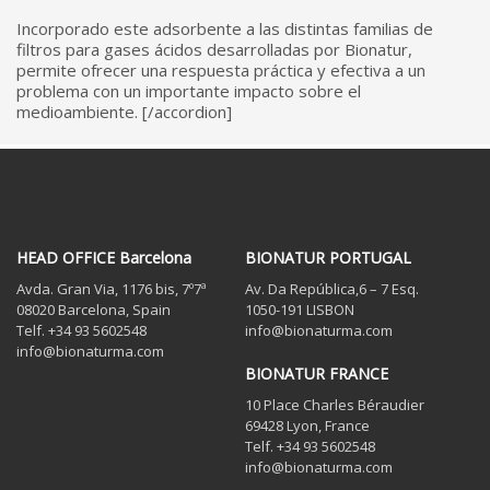
Incorporado este adsorbente a las distintas familias de
filtros para gases ácidos desarrolladas por Bionatur,
permite ofrecer una respuesta práctica y efectiva a un
problema con un importante impacto sobre el
medioambiente. [/accordion]
HEAD OFFICE Barcelona
BIONATUR PORTUGAL
Avda. Gran Via, 1176 bis, 7º7ª
Av. Da República,6 – 7 Esq.
08020 Barcelona, Spain
1050-191 LISBON
Telf. +34 93 5602548
info@bionaturma.com
info@bionaturma.com
BIONATUR FRANCE
10 Place Charles Béraudier
69428 Lyon, France
Telf. +34 93 5602548
info@bionaturma.com