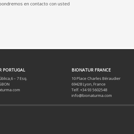
 pondremos en contacto con usted
R PORTUGAL
BIONATUR FRANCE
blica,6 – 7 Esq.
10 Place Charles Béraudier
ISBON
69428 Lyon, France
aturma.com
Telf. +34 93 5602548
info@bionaturma.com