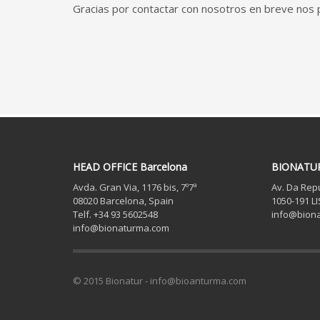
Gracias por contactar con nosotros en breve nos
HEAD OFFICE Barcelona
BIONATU
Avda. Gran Via, 1176 bis, 7º7ª
Av. Da Repú
08020 Barcelona, Spain
1050-191 L
Telf. +34 93 5602548
info@bion
info@bionaturma.com
© 2015 Bionatur - info@bioanturma.com