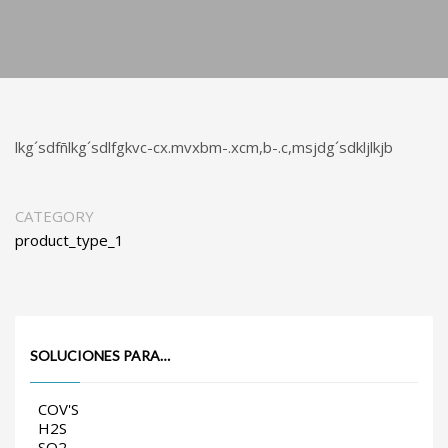
lkg´sdfñlkg´sdlfgkvc-cx.mvxbm-.xcm,b-.c,msjdg´sdkljlkjb
CATEGORY
product_type_1
SOLUCIONES PARA…
COV'S
H2S
SO2