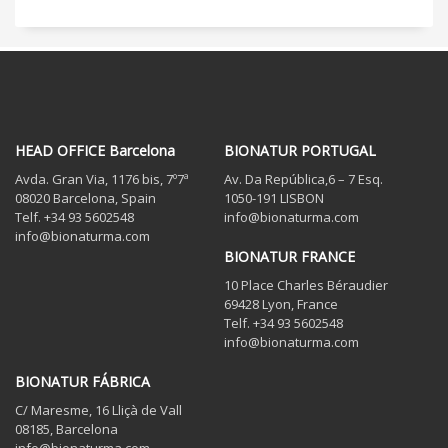
HEAD OFFICE Barcelona
BIONATUR PORTUGAL
Avda. Gran Via, 1176 bis, 7º7ª
Av. Da República,6 – 7 Esq.
08020 Barcelona, Spain
1050-191 LISBON
Telf. +34 93 5602548
info@bionaturma.com
info@bionaturma.com
BIONATUR FRANCE
10 Place Charles Béraudier
69428 Lyon, France
Telf. +34 93 5602548
info@bionaturma.com
BIONATUR FÁBRICA
C/ Maresme, 16 Lliçà de Vall
08185, Barcelona